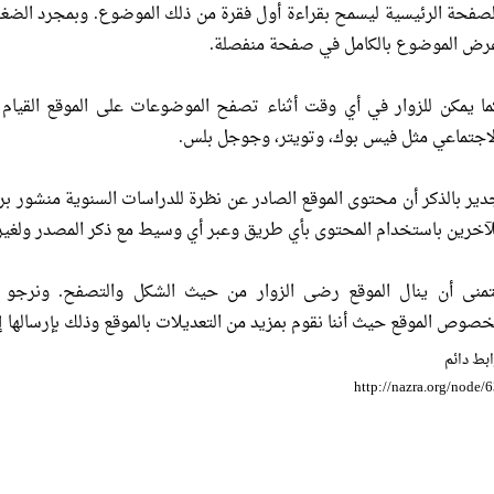
لصفحة الرئيسية ليسمح بقراءة أول فقرة من ذلك الموضوع. وبمجرد الضغط 
رض الموضوع بالكامل في صفحة منفصلة.
ما يمكن للزوار في أي وقت أثناء تصفح الموضوعات على الموقع القيام
لاجتماعي مثل فيس بوك، وتويتر، وجوجل بلس.
دير بالذكر أن محتوى الموقع الصادر عن نظرة للدراسات السنوية منشور ب
لآخرين باستخدام المحتوى بأي طريق وعبر أي وسيط مع ذكر المصدر ولغير 
تمنى أن ينال الموقع رضى الزوار من حيث الشكل والتصفح. ونرجو من
صوص الموقع حيث أننا نقوم بمزيد من التعديلات بالموقع وذلك بإرسالها إلي: ite[at]nazra[dot]org
بط دائم
http://nazra.org/node/