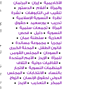
ا
الأكاديمية
إيران
البرلمان
والمرأة
أفلام
الدستور
ع
تنقيب في التابوهات
نشرة
نظرة
النسوية الإسلامية
ك
تدريب
بورسعيد
حقوق
المرأة
تجمعات سلمية
ا
النسوية
دليل
فحص
العذرية
سلطنة عمان
نيجريا
مجموعة مساندة
ج
قانون الطفل
المحلة الكبرى
ل
السودان
المجلس القومى
للمرأة
الإيدز
الأمم المتحدة
اتفاقيات دولية
ائتلاف
ن
المنظمات النسوية
الاتجار
بخ
بالنساء
الانتخابات
المجلس
الدولي لحقوق الإنسان
الزواج
را
المبكر
التعذيب
الايدز
63