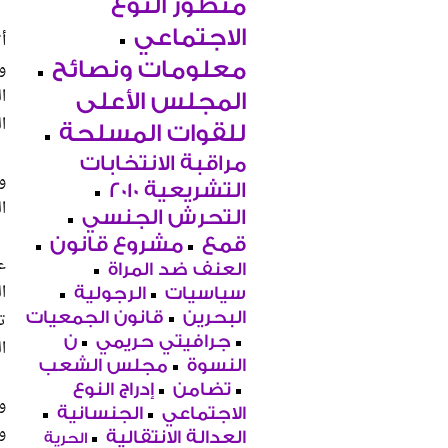
منظور النوع
الاجتماعي
أ
و
معلومات ونصائح
ا
المجلس الأعلى
ا
للقوات المسلحة
مراقبة الانتخابات
و
التشريعية 2010
ا
التحرش الجنسي
قمع
مشروع قانون
ع
العنف ضد المراة
ا
سياسيات
الرجولية
ت
البحرين
قانون الجمعيات
جرافيتي حريمي
ن
ا
النسوة
مجلس الشعب
تضامن
إدراج النوع
و
الاجتماعي
الجنسانية
و
العدالة الانتقالية
الحرية