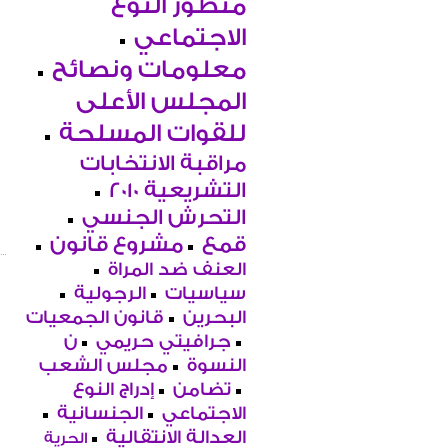
منظور النوع
الاجتماعي
معلومات ونصائح
المجلس الأعلى
للقوات المسلحة
مراقبة الانتخابات
التشريعية 2010
التحرش الجنسي
قمع
مشروع قانون
العنف ضد المراة
سياسيات
الرجولية
البحرين
قانون الجمعيات
جرافيتي حريمي
ن
النسوة
مجلس الشعب
تضامن
إدراج النوع
الاجتماعي
الجنسانية
العدالة الانتقالية
الحرية