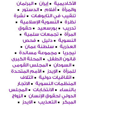
الأكاديمية
إيران
البرلمان
والمرأة
أفلام
الدستور
تنقيب في التابوهات
نشرة
نظرة
النسوية الإسلامية
تدريب
بورسعيد
حقوق
المرأة
تجمعات سلمية
النسوية
دليل
فحص
العذرية
سلطنة عمان
نيجريا
مجموعة مساندة
قانون الطفل
المحلة الكبرى
السودان
المجلس القومى
للمرأة
الإيدز
الأمم المتحدة
اتفاقيات دولية
ائتلاف
المنظمات النسوية
الاتجار
بالنساء
الانتخابات
المجلس
الدولي لحقوق الإنسان
الزواج
المبكر
التعذيب
الايدز