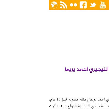
النيجيري احمد يريما
تناقلت وكالات الأنباء الدولية نبأ زواج السيناتور النيجيري احمد يريما بطفلة مصرية تبلغ 13 عام،
لقة بالسن القانونية للزواج، و قد أثارت