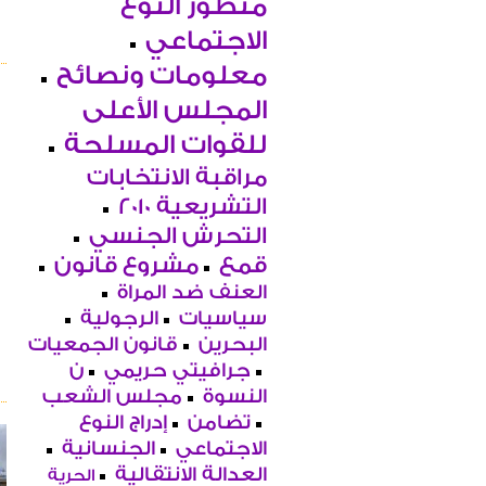
منظور النوع
الاجتماعي
معلومات ونصائح
المجلس الأعلى
للقوات المسلحة
مراقبة الانتخابات
التشريعية 2010
التحرش الجنسي
قمع
مشروع قانون
العنف ضد المراة
سياسيات
الرجولية
البحرين
قانون الجمعيات
جرافيتي حريمي
ن
النسوة
مجلس الشعب
تضامن
إدراج النوع
الاجتماعي
الجنسانية
العدالة الانتقالية
الحرية