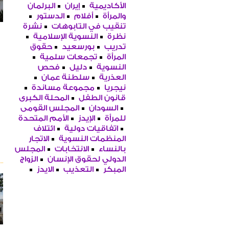
الأكاديمية
إيران
البرلمان
والمرأة
أفلام
الدستور
تنقيب في التابوهات
نشرة
نظرة
النسوية الإسلامية
تدريب
بورسعيد
حقوق
المرأة
تجمعات سلمية
النسوية
دليل
فحص
العذرية
سلطنة عمان
نيجريا
مجموعة مساندة
قانون الطفل
المحلة الكبرى
السودان
المجلس القومى
للمرأة
الإيدز
الأمم المتحدة
اتفاقيات دولية
ائتلاف
المنظمات النسوية
الاتجار
بالنساء
الانتخابات
المجلس
الدولي لحقوق الإنسان
الزواج
المبكر
التعذيب
الايدز