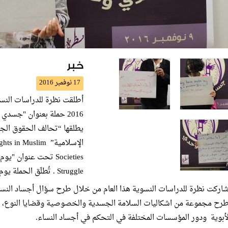
خبر
17 نوفمبر 2016
2016 حملة بعنوان "جسد
يطلقها “تحالف الحقوق الج
الإسلامية”  Muslim
Struggle . تُطلَق الحملة يوم 9 نوفمبر ولمدة يوم واحد من كل عام.
رح مجموعة من اشكاليات السلامة الجسدية والخصوصية وقضايا النوع، و
لأبوية ودور المؤسسات المختلفة في التحكم في أجساد النساء.