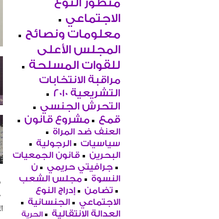
منظور النوع
الاجتماعي
معلومات ونصائح
المجلس الأعلى
للقوات المسلحة
مراقبة الانتخابات
التشريعية 2010
التحرش الجنسي
قمع
مشروع قانون
العنف ضد المراة
سياسيات
الرجولية
البحرين
قانون الجمعيات
جرافيتي حريمي
ن
النسوة
مجلس الشعب
تضامن
إدراج النوع
ط
الاجتماعي
الجنسانية
ا
العدالة الانتقالية
الحرية