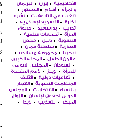
ف
الأكاديمية
إيران
البرلمان
والمرأة
أفلام
الدستور
ا
تنقيب في التابوهات
نشرة
ا
نظرة
النسوية الإسلامية
تدريب
بورسعيد
حقوق
ش
المرأة
تجمعات سلمية
ا
النسوية
دليل
فحص
العذرية
سلطنة عمان
ك
نيجريا
مجموعة مساندة
قانون الطفل
المحلة الكبرى
ا
السودان
المجلس القومى
-
للمرأة
الإيدز
الأمم المتحدة
اتفاقيات دولية
ائتلاف
-
المنظمات النسوية
الاتجار
بالنساء
الانتخابات
المجلس
-
الدولي لحقوق الإنسان
الزواج
المبكر
التعذيب
الايدز
-
-
-أ
را