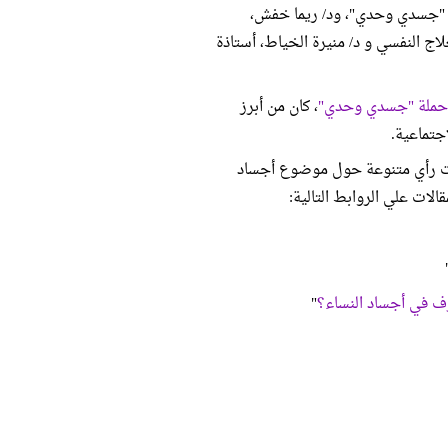
م "جسدي وحدي"، ود/ ريما خفش،
لاج النفسي و د/ منيرة الخياط، أستاذة
 حملة "جسدي وحدي"
، كان من أبرز
جتماعية.
ت رأي متنوعة حول موضوع أجساد
لات علي الروابط التالية:
ف في أجساد النساء؟
"