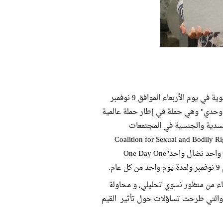
أطلقت نظرة للدراسات النسوية في يوم الأربعاء الموافق 9 نوفمبر
ي وحدي" وهي حملة في إطار حملة عالمية
سدية والجنسية في المجتمعات
Coalition for Sexual and Bodily Rights in
Societies تحت عنوان "يوم واحد نضال واحد"One Day One
شاركت نظرة للدراسات النسوية هذا العام من خلال طرح سؤال أجساد النساء من منظور نسوي تحليلي٬ و محاولة
التي طرحت تساؤلات حول تأثير القيم