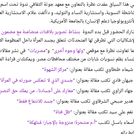
ي هذا السياق عقدت نظرة بالتعاون مع معهد جوتة الثقافي ندوة تحت اس
لناشطة النسوية، واستشارية النساء والتوليد، و د/ألفت علام، الاستشارية الع
لأنثروبولوجيا (علم الإنسان) بالجامعة الأمريكية.
ارك الحضور قبل بدء الندوة
بنشاط تصوير بلافتات متضامنة مع مضمون
لإشكاليات التي تطرقن لها المتحدثات تتعلق بجسد المرأة داخل المنظومة الا
ما تعاونت نظرة مع موقعي "
ولها وجوه أخرى
" و"
مصريات
" في نشر مقالا
لنساء بقلم نسويات شابات من مختلف محافظات مصر. ويمكنك/ن قراءة المقا
 شيماء طنطاوي تكتب مقالة بعنوان: "
مركز الشهوة
"
 جيهان فادي تكتب مقالة بعنوان: "
جسدي الذي لا تنعكس صورته في المرآة
"
 جهاد الراوي تكتب مقالة بعنوان: "
معارك على أجسادنا.. من يملك حق التصر
 هدير صبحي الشرقاوي تكتب مقالة بعنوان: "
جسد للانتفاع فقط
"
 نغم علي سيد تكتب مقالة بعنوان: "
ظل فتاة
"
سماء باســـل تكتـــب "
أ.م منتحرة/ متزوجة بالإجبار/ مُنتَهَكة
"
بط دائم