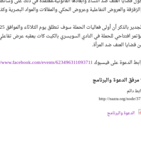
ول قضايا العنف ضد النساء وأبعادها القانونية،معتمدةً في ذلك على وسائط 
الزقزقة والعروض التفاعلية وعروض الحكي والمقالات والمواد البصرية وكذل
ؤتمر افتتاحي للحملة في النادي السويسري بالكيت كات يعقبه عرض تفاعلي 
ن قضايا العنف ضد المرأة.
ابط الدعوة على فيسبوك
://www.facebook.com/events/623496311093711
 مرفق الدعوة والبرنامج
بط دائم
http://nazra.org/node/3
الدعوة والبرنامج