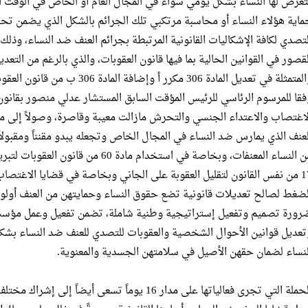
تعرض لها النساء بشكل يومي سواء في المجال العام أو الخاص في الوقت ال
ماية هؤلاء النساء أو محاسبة مرتكبي تلك الجرائم بالشكل الذي يضمن تحقيقا
لتصدي لكافة الإشكاليات القانونية المرتبطة بجرائم العنف ضد النساء، وذ
والمتمثلة في تعديل المادة 306 مكرر 
لاغتصاب والاعتداء الجنسي والتحرش مازالت معيبة وقاصرة، وصولاً إلى منظ
لعنف الذي يمارس ضد النساء في المجال الخاص وتجعله يبدو مقنناً ومقبولاً
من النساء المعنفات، وبخاصة في استخدام ماد
17 من نفس القانون لتقليل العقوبة على الجاني وبخاصة في قضايا الاغتص
لضغط لصالح تعديلات قانونية تضع حقوق النساء وحمايتهن من العنف أولوية
رورة تصميم وتفعيل إستراتيجية وطنية شاملة، تضمن تفعيل وعمل مؤسسات
تعديل قوانين الأحوال الشخصية والعقوبات للتصدي للعنف ضد النساء بشكل 
لنساء لضمان حقهن الأصيل في سلامتهن الجسدية والمعنوية.
الحملة التي تجرى فعالياتها على مدار 16 يوماً تسعى أ