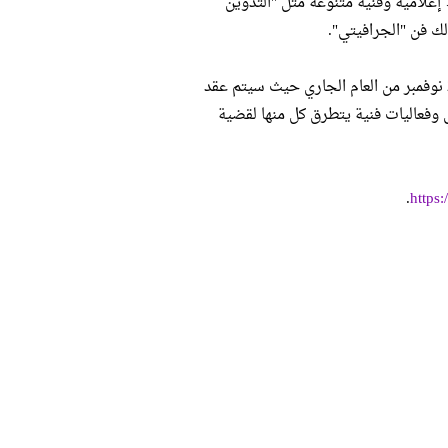
إعلامية وفنية متنوعة مثل "التدوين
ك فن "الجرافيتي".
الجدير بالذكر أن أولى فعاليات الحملة سوف تنطلق يوم الثلاثاء والموافق 25 نوفمبر من العام الجاري حيث سيتم عقد
وفعاليات فنية يتطرق كل منها لقضية
.
https