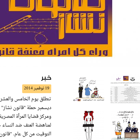
خبر
19 نوفمبر 2014
تنطلق يوم الخامس والعشري
ديسمبر حملة "قانون نشاز" و
لمناهضة العنف ضد النساء ح
التوقيت من كل عام. "قانون