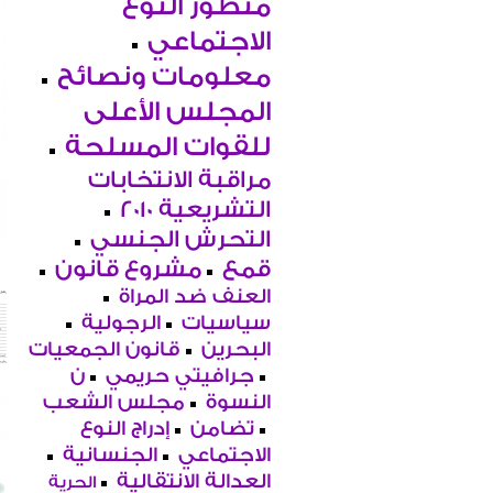
منظور النوع
الاجتماعي
معلومات ونصائح
المجلس الأعلى
للقوات المسلحة
مراقبة الانتخابات
التشريعية 2010
التحرش الجنسي
قمع
مشروع قانون
العنف ضد المراة
سياسيات
الرجولية
البحرين
قانون الجمعيات
جرافيتي حريمي
ن
النسوة
مجلس الشعب
تضامن
إدراج النوع
الاجتماعي
الجنسانية
العدالة الانتقالية
الحرية