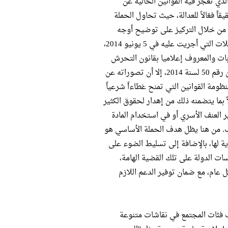
ذي تعجز فيه القوانين الحالية عن
ً فعّالاً للعدالة، حيث تحاول الحملة
لك من خلال التركيز على توضيح أوجه
القصور في القوانين الحالية بما فيها قانون العقوبات، والذي بالرغم من التعديلات التي أجريت عليه في 5 يونيو 2014،
أ وإضافة المادة 306 ب من قانون العقوبات والمعروف إعلاميا بقانون التحرش
وفقا للمرسوم الرئاسي للرئيس المؤقت السابق المستشار عدلي منصور بقانون رقم 50 لسنة 2014، إلا أن تصوراته عن
ومة القوانين التي تمنح غطاءاً شرعياً
 بما يتضمنه ذلك من إهدار لحقوق الكثير
ة 60 من قانون العقوبات لتبرير العنف الأسري أو في استخدام المادة
اب. من هنا يظل هدف الحملة الأساسي هو
 لها، بالإضافة إلى تسليط الضوء على
 الدولة على تلك القضية الهامة،
عام، مع ضمان توفير الدعم اللازم
يضاً إلى إشراك مختلف فئات المجتمع في نقاشات متنوعة