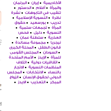
الأكاديمية
إيران
البرلمان
والمرأة
أفلام
الدستور
تنقيب في التابوهات
نشرة
نظرة
النسوية الإسلامية
تدريب
بورسعيد
حقوق
المرأة
تجمعات سلمية
النسوية
دليل
فحص
العذرية
سلطنة عمان
نيجريا
مجموعة مساندة
قانون الطفل
المحلة الكبرى
السودان
المجلس القومى
للمرأة
الإيدز
الأمم المتحدة
اتفاقيات دولية
ائتلاف
المنظمات النسوية
الاتجار
بالنساء
الانتخابات
المجلس
الدولي لحقوق الإنسان
الزواج
المبكر
التعذيب
الايدز