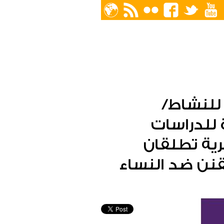
ت حملة ال16 يوماً للنشاط/
 للدراسات
رية تطلقان
قنن ضد النساء