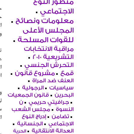
منظور النوع
ح
الاجتماعي
ح
معلومات ونصائح
ا
المجلس الأعلى
و
للقوات المسلحة
مراقبة الانتخابات
ت
التشريعية 2010
ع
التحرش الجنسي
ا
قمع
مشروع قانون
ا
العنف ضد المراة
سياسيات
الرجولية
و
البحرين
قانون الجمعيات
ل
جرافيتي حريمي
ن
س
النسوة
مجلس الشعب
ا
تضامن
إدراج النوع
الاجتماعي
الجنسانية
العدالة الانتقالية
الحرية