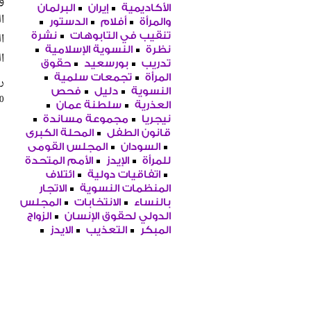
و
الأكاديمية
إيران
البرلمان
ا
والمرأة
أفلام
الدستور
ا
تنقيب في التابوهات
نشرة
نظرة
النسوية الإسلامية
ا
تدريب
بورسعيد
حقوق
المرأة
تجمعات سلمية
را
النسوية
دليل
فحص
50
العذرية
سلطنة عمان
نيجريا
مجموعة مساندة
قانون الطفل
المحلة الكبرى
السودان
المجلس القومى
للمرأة
الإيدز
الأمم المتحدة
اتفاقيات دولية
ائتلاف
المنظمات النسوية
الاتجار
بالنساء
الانتخابات
المجلس
الدولي لحقوق الإنسان
الزواج
المبكر
التعذيب
الايدز