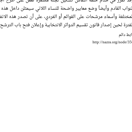
قد تقرر في ختام حلقة النقاش تشكيل لجنة مصغرة تعمل على طرح أج
لنواب القادم وأيضاً وضع معايير واضحة للنساء اللاتي سيمثلن داخل هذه ا
لمختلفة وأسماء مرشحات على القوائم أو الفردي، على أن تصدر هذه الاتف
لفترة لحين إصدار قانون تقسيم الدوائر الانتخابية وإعلان فتح باب الترشح
بط دائم
http://nazra.org/node/3