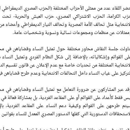
ضر اللقاء عدد من ممثلى الأحزاب المختلفة (الحزب المصري الديمقراطي ال
زب الكرامة، الحزب الاشتراكي المصري، حزب العيش والحرية- تحت ا
لانتخابية مثل تحالف الأمة المصرية وتحالف التيار الديمقراطي وأعضاء م
ممثلات عن منظمات ومجموعات نسائية ونسوية وشخصيات عامة.
ناولت جلسة النقاش محاور مختلفة حول تمثيل النساء وقضاياهن في مجلس
لى القوائم وإشكالياته، بالإضافة إلى شكل النظام الفردي وتمثيل النساء 
لانتخابية المختلفة من تحديات خاصة مع عدم الإعلان عن قانون تقسيم الدوائ
لتركيز على غياب النساء داخل التحالفات الانتخابية وعدم طرح قضاياهن في
قد عبر المشاركون عن ضرورة التعامل مع تمثيل النساء وقضاياهن في مج
يس فقط كأعداد على القوائم أو على المقاعد الفردية، بل بمشاركة فعالة في إ
يتم طرحهن على القوائم وكيفية دعم النساء على المقاعد الفردية، ب
لاستحقاقات الدستورية التي كفلها الدستور المصري المعدل للنساء بقوانين 