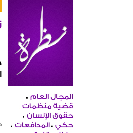
ن
ح
ا
المجال العام
قضية منظمات
حقوق الإنسان
في
حكي
المدافعات