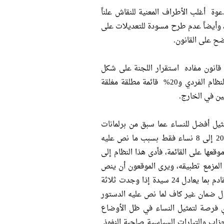
وة أغلب الأطراف المعنية للنقاش علناً
 وأيضاً عدم طرح مسودة للتعديلات على
ح على القانون.
انون مفاده استقرار اللجنة على شكل
النظام الانتخابي على أن يكون نظام شبه مختلط بنسبة 80% للانتخاب بالنظام الفردي و20% قائمة مطلقة مغلقة
ين في الخارج.
يل أفضل للنساء عما سبق من برلمانات
مصرية، حيث وصل تمثيل النساء في البرلمان المنتخب في دورة 2011-2012 إلى 8 نساء فقط بسبب ما نص عليه
قعها على القائمة، فأدى هذا النظام إلى
م المزمع تطبيقه، ويرى الموقعون أن ينص
القانون على وجودهن على رأس القائمة لضمان تمثيل النساء في البرلمان القادم بما يعادل 24 سيدة إذا وجدت ثلاثة
زال ضمان غير كاف لما نص عليه الدستور
 أي فرصة لتمثيل النساء في ظل الأوضاع
أحزاب والتيارات السياسية صاحبة النفوذ