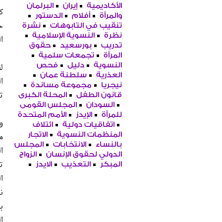
الأكاديمية
إيران
البرلمان
ك
والمرأة
أفلام
الدستور
ح
تنقيب في التابوهات
نشرة
نظرة
النسوية الإسلامية
ا
تدريب
بورسعيد
حقوق
المرأة
تجمعات سلمية
ل
النسوية
دليل
فحص
العذرية
سلطنة عمان
نيجريا
مجموعة مساندة
ت
قانون الطفل
المحلة الكبرى
السودان
المجلس القومى
للمرأة
الإيدز
الأمم المتحدة
و
اتفاقيات دولية
ائتلاف
المنظمات النسوية
الاتجار
بالنساء
الانتخابات
المجلس
ا
الدولي لحقوق الإنسان
الزواج
ت
المبكر
التعذيب
الايدز
ن
ب
ا