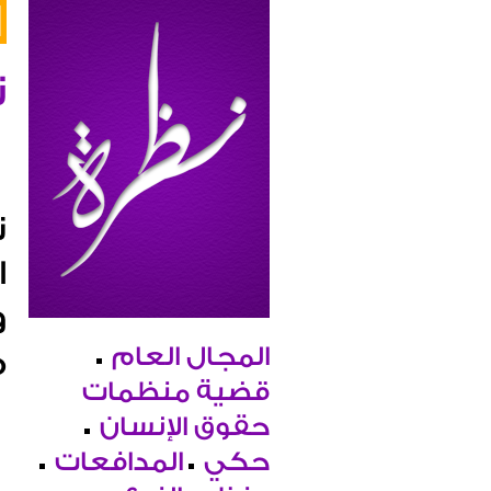
ن
ن
ا
و
المجال العام
م
قضية منظمات
حقوق الإنسان
حكي
المدافعات