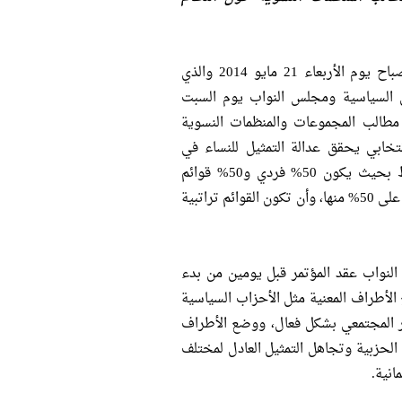
تابع الموقعون أدناه مشروع قانون مجلس النواب الذي نشرته الصحف صباح يوم الأربعاء 21 مايو 2014 والذي
ق السياسية ومجلس النواب يوم السبت
من تجاهل مطالب المجموعات والمنظمات النسوية
تخابي يحقق عدالة التمثيل للنساء في
المجلس التشريعي القادم، حيث طالبت بتطبيق النظام الانتخابي المختلط بحيث يكون 50% فردي و50% قوائم
نسبية مغلقة، وأن تطبّق المناصفة على المقاعد الفردية بحيث تحصل النساء على 50% منها، وأن تكون القوائم تراتبية
النواب عقد المؤتمر قبل يومين من بدء
لأطراف المعنية مثل الأحزاب السياسية
ار المجتمعي بشكل فعال، ووضع الأطراف
 الحزبية وتجاهل التمثيل العادل لمختلف
انية.