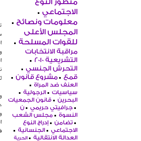
منظور النوع
الاجتماعي
معلومات ونصائح
المجلس الأعلى
س
للقوات المسلحة
و
مراقبة الانتخابات
التشريعية 2010
التحرش الجنسي
قمع
مشروع قانون
ل
العنف ضد المراة
سياسيات
الرجولية
و
البحرين
قانون الجمعيات
ع
جرافيتي حريمي
ن
و
النسوة
مجلس الشعب
ا
تضامن
إدراج النوع
ف
الاجتماعي
الجنسانية
العدالة الانتقالية
الحرية