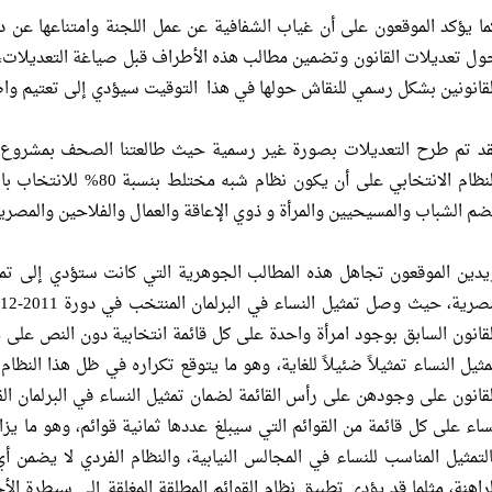
ما يؤكد الموقعون على أن غياب الشفافية عن عمل اللجنة وامتناعها عن دع
ول تعديلات القانون وتضمين مطالب هذه الأطراف قبل صياغة التعديلات،
لقانونين بشكل رسمي للنقاش حولها في هذا التوقيت سيؤدي إلى تعتيم واض
قد تم طرح التعديلات بصورة غير رسمية حيث طالعتنا الصحف بمشروع ق
ضم الشباب والمسيحيين والمرأة و ذوي الإعاقة والعمال والفلاحين والمصري
يدين الموقعون تجاهل هذه المطالب الجوهرية التي كانت ستؤدي إلى تمث
لقانون السابق بوجود امرأة واحدة على كل قائمة انتخابية دون النص على مو
مثيل النساء تمثيلاً ضئيلاً للغاية، وهو ما يتوقع تكراره في ظل هذا النظا
ساء على كل قائمة من القوائم التي سيبلغ عددها ثمانية قوائم، وهو ما ي
التمثيل المناسب للنساء في المجالس النيابية، والنظام الفردي لا يضمن
لراهنة، مثلما قد يؤدي تطبيق نظام القوائم المطلقة المغلقة إلى سيطرة ال