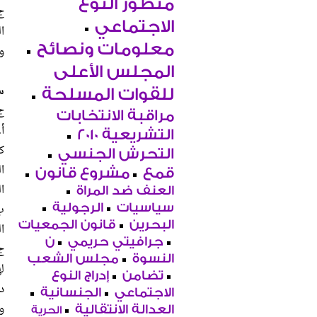
منظور النوع
الاجتماعي
معلومات ونصائح
و
المجلس الأعلى
س3. والنق
للقوات المسلحة
ج
مراقبة الانتخابات
‌
التشريعية 2010
ك
التحرش الجنسي
ا
قمع
مشروع قانون
ا
العنف ضد المراة
‌
سياسيات
الرجولية
البحرين
قانون الجمعيات
ا
جرافيتي حريمي
ن
‌
النسوة
مجلس الشعب
ل
تضامن
إدراج النوع
‌
الاجتماعي
الجنسانية
و
العدالة الانتقالية
الحرية