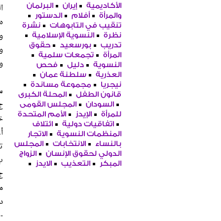
ا
الأكاديمية
إيران
البرلمان
والمرأة
أفلام
الدستور
‌
تنقيب في التابوهات
نشرة
و
نظرة
النسوية الإسلامية
تدريب
بورسعيد
حقوق
‌
المرأة
تجمعات سلمية
و
النسوية
دليل
فحص
العذرية
سلطنة عمان
نيجريا
مجموعة مساندة
س4. طيب وأيه الش
قانون الطفل
المحلة الكبرى
ج
السودان
المجلس القومى
للمرأة
الإيدز
الأمم المتحدة
خ
اتفاقيات دولية
ائتلاف
‌
المنظمات النسوية
الاتجار
ت
بالنساء
الانتخابات
المجلس
الدولي لحقوق الإنسان
الزواج
‌
المبكر
التعذيب
الايدز
‌
م
‌
-