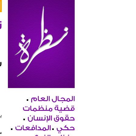
ن
س
المجال العام
قضية منظمات
ي
حقوق الإنسان
حكي
المدافعات
س2. هو ا