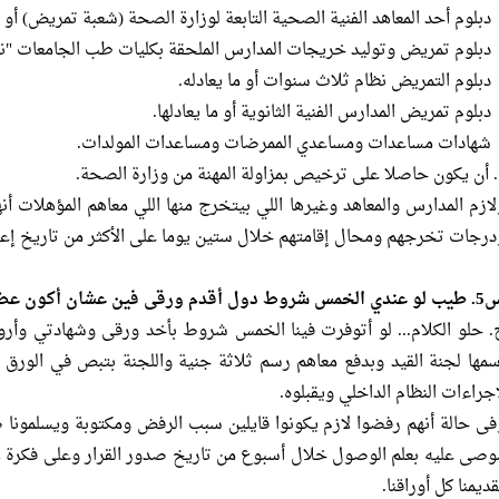
 دبلوم أحد المعاهد الفنية الصحية التابعة لوزارة الصحة (شعبة تمريض) أو ما
 دبلوم تمريض وتوليد خريجات المدارس الملحقة بكليات طب الجامعات "نظام
 دبلوم التمريض نظام ثلاث سنوات أو ما يعادله.
 دبلوم تمريض المدارس الفنية الثانوية أو ما يعادلها.
 شهادات مساعدات ومساعدي الممرضات ومساعدات المولدات.
ه. أن يكون حاصلا على ترخيص بمزاولة المهنة من وزارة الصحة.
لازم المدارس والمعاهد وغيرها اللي بيتخرج منها اللي معاهم المؤهلات أنه
درجات تخرجهم ومحال إقامتهم خلال ستين يوما على الأكثر من تاريخ إعلا
روط دول أقدم ورقى فين عشان أكون عضوة في النقابة؟.
. حلو الكلام... لو أتوفرت فينا الخمس شروط بأخد ورقى وشهادتي وأرو
سمها لجنة القيد وبدفع معاهم رسم ثلاثة جنية واللجنة بتبص في الورق
إجراءات النظام الداخلي ويقبلوه.
فى حالة أنهم رفضوا لازم يكونوا قايلين سبب الرفض ومكتوبة ويسلمونا 
وصى عليه بعلم الوصول خلال أسبوع من تاريخ صدور القرار وعلى فكرة ل
ديمنا كل أوراقنا.