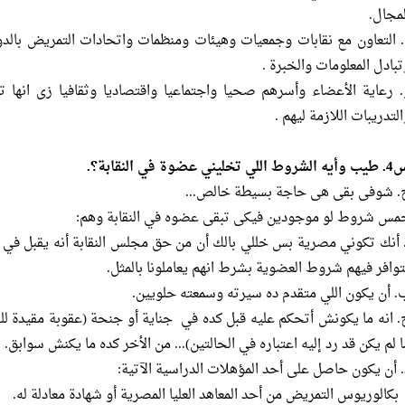
لمجال.
ه. التعاون مع نقابات وجمعيات وهيئات ومنظمات واتحادات التمريض بال
تبادل المعلومات والخبرة .
و. رعاية الأعضاء وأسرهم صحيا واجتماعيا واقتصاديا وثقافيا زى انها 
التدريبات اللازمة ليهم .
روط اللي تخليني عضوة في النقابة؟.
. شوفى بقى هى حاجة بسيطة خالص...
مس شروط لو موجودين فيكى تبقى عضوه في النقابة وهم:
أ. أنك تكوني مصرية بس خللي بالك أن من حق مجلس النقابة أنه يقبل ف
توافر فيهم شروط العضوية بشرط انهم يعاملونا بالمثل.
ب. أن يكون اللي متقدم ده سيرته وسمعته حلويين.
ج. انه ما يكونش أتحكم عليه قبل كده في جناية أو جنحة (عقوبة مقيدة لل
ا لم يكن قد رد إليه اعتباره في الحالتين)... من الأخر كده ما يكنش سوابق.
د. أن يكون حاصل على أحد المؤهلات الدراسية الآتية:
 بكالوريوس التمريض من أحد المعاهد العليا المصرية أو شهادة معادلة له.