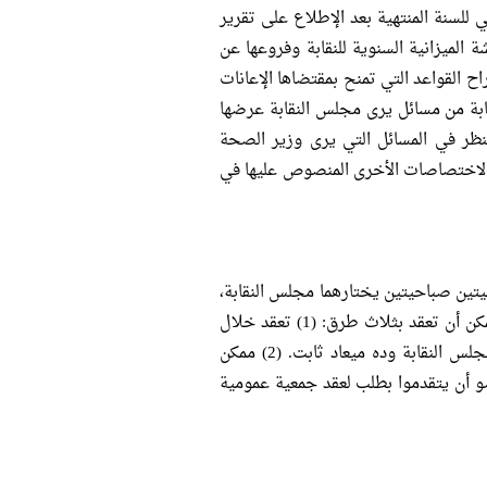
لمهنة. (5) اعتماد الحساب الختامي للسنة المنتهية بعد الإطلاع على تقرير
. (6) تعيين مراقبين للحسابات وتحديد أتعابهم. (7) مناقشة الميزانية السنوية للنقابة وفروعها عن
ة واعتمادها. (8) اعتماد التقرير السنوي عن نشاط النقابة. (9) اقتراح القواعد التي تمنح بمقتضاها الإعانات
والإعانات. (10) النظر فيما يهم النقابة من مسائل يرى مجلس النقابة عرضها
 يتضمنها طلب عقد الجمعية العمومية لاجتماع غير عادي. (11) النظر في المسائل التي يرى وزير الصحة
على الجمعية. (12) النظر في الاقتراحات المقدمة من الأعضاء. (13) الاختصاصات الأخرى المنصوص عليها في
يتين صباحيتين يختارهما مجلس النقابة،
وذلك قبل موعد الانعقاد بخمسة عشر يوما على الأقل. الجمعية العمومية يمكن أن تعقد بثلاث طرق: (1) تعقد خلال
شهر مارس من كل عام في مقر النقابة بالقاهرة او أي مكان أخر يحدده مجلس النقابة وده ميعاد ثابت. (2) ممكن
 شاف ضرورة. (1) ويجوز لمائتي عضو أن يتقدموا بطلب لعقد جمعية عمومية