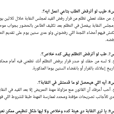
رفض الطلب بتاعي اعمل ايه؟.
. من حقك تعملي تظلم من قرار رفض القيد لمجلس النقابة خلال ثلاثين يوما
مجلس النقابة بيفصل في التظلم بعد تكليف الطاعن بالحضور بجواب موص
كنش فيهم أعضاء اللجنة اللي رفضوني ولو عدى ستين يوم على تقديم التظ
فضه.
رفض التظلم يبقى كده خلاص؟.
. لا لسه من حقك لو صدر قرار برفض التظلم أنك تطعني فيه أمام محكمة
اريخ إعلانك بالقرار أو بانقضاء الستين يوما المذكورة.
يحصل لو ما قدمتش في النقابة؟.
. أحب أعرفك أن القانون منع مزاولة مهنة التمريض إلا بعد القيد في النقا
دى للأجانب تصريحات مؤقتة ومحدد لممارسة المهنة طبقا للشروط اللي قول
هيئة كده وخلاص ولا ليها شكل تنظيمي ممكن نعرفه؟.