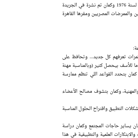
ج. على فكرة نقابة التمريض من أهم النقابات وتم إنشائها بقانون رقم 115 لسنة 1976 وكمان تم نشرة في الجريدة
عن الممرضين والممرضات المصريين ومقرها القاهرة
ة:
ؤتمرات تعرفهم كل جديد... وتحافظ على
ا للأسف بيحصل كتير (وبالمناسبة مهنة
 كمان بتحدد القواعد اللي تنظم ممارسة
 والمهنية، وكمان بتشوف مصالح الأعضاء
كلات التطبيق واقتراح الحلول المناسبة
ن يساير حاجات المجتمع وكمان دراسة
لابتكارات العلمية والتطبيقية في هذا