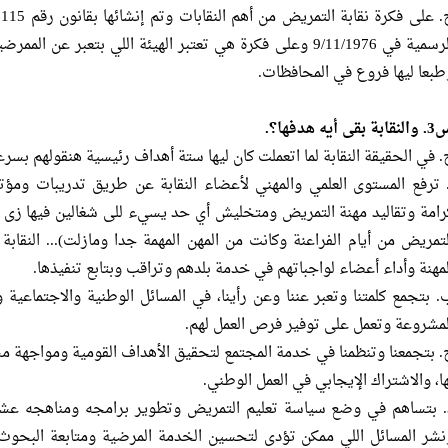
الرسمية في 9/11/1976 وعلى فكرة هي تعتبر الهيئة اللي بتعبر 
طبعا ليها فروع في المحافظات.
ابة بقى أيه هدفها؟.
. في الحقيقة النقابة لما اتعملت كان ليها ستة أهداف رئيسية هنقولهم بسرع
أ. ترفع المستوى العلمي والمهني لأعضاء النقابة عن طريق تدريبات وم
رامة وتقاليد مهنة التمريض ومتخليش أي حد يسيء للى شغالين فيها زى م
لتمريض من أيام الفراعنة وكانت من المهن المهمة جدا ومازلت)... النقابة
لمهنة وأداء أعضاء لواجباتهم في خدمة بلدهم وتراقب وبتابع تنفيذها.
ب. بتجمع كلمتنا وتعبر عننا وعن رأينا، في المسائل الوطنية والاجتماعية
لمشروعة وتعمل على توفير فرص العمل لهم.
ج. بتجمعنا وتنظمنا في خدمة المجتمع لتحقيق الأهداف القومية ومواجهة مش
ها، والاشتراك الإيجابي في العمل الوطني.
د. بتساهم في وضع سياسة تعليم التمريض وتطوير برامجه ومناهجه عشا
نشر المسائل اللي ممكن تؤدى لتحسين الخدمة المرضية ومتابعة البحوث وا