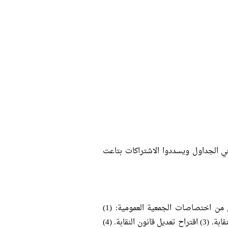
في الجداول ويسددوا الاشتراكات بتاعت
ج. الجمعية العمومية بتعمل حاجات كتير واختصاصاتها مهمة وكتير يعنى من اختصاصات الجمعية العمومية: (1)
انتخاب النقيب وأعضاء مجلس النقابة. (2) مناقشة وإقرار السياسة العامة للنقابة. (3) اقتراح تعديل قانون النقابة. (4)