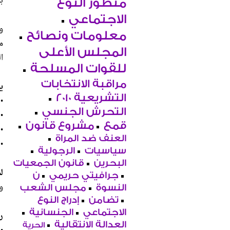
بداية
منظور النوع
الاجتماعي
و
معلومات ونصائح
م
المجلس الأعلى
ا
للقوات المسلحة
مراقبة الانتخابات
ي
التشريعية 2010
•
التحرش الجنسي
•
قمع
مشروع قانون
•
العنف ضد المراة
•
سياسيات
الرجولية
البحرين
قانون الجمعيات
ل
جرافيتي حريمي
ن
و
النسوة
مجلس الشعب
تضامن
إدراج النوع
الاجتماعي
الجنسانية
ر
العدالة الانتقالية
الحرية