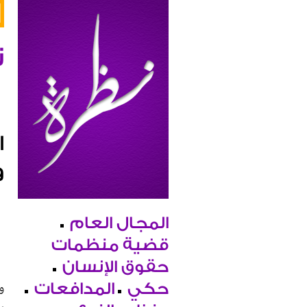
ن
ا
و
المجال العام
قضية منظمات
حقوق الإنسان
و
حكي
المدافعات