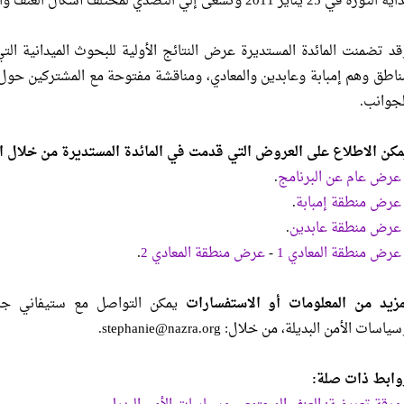
 الثورة في 25 يناير 2011 وتسعى إلي التصدي لمختلف أشكال العنف والتقليل منه.
قد تضمنت المائدة المستديرة عرض النتائج الأولية للبحوث الميدانية ا
ناطق وهم إمبابة وعابدين والمعادي، ومناقشة مفتوحة مع المشتركين حول
لجوانب.
مكن الاطلاع على العروض التي قدمت في المائدة المستديرة من خلال الر
عرض عام عن البرنامج
.
عرض منطقة إمبابة
.
عرض منطقة عابدين
.
عرض منطقة المعادي 1
-
عرض منطقة المعادي 2
.
مزيد من المعلومات أو الاستفسارات
يمكن التواصل مع ستيفاني جاس
سياسات الأمن البديلة، من خلال:
stephanie@nazra.org
.
وابط ذات صلة: