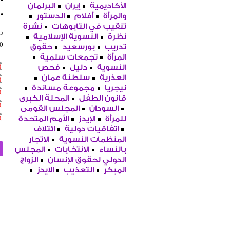
•
الأكاديمية
إيران
البرلمان
•
والمرأة
أفلام
الدستور
تنقيب في التابوهات
نشرة
را
نظرة
النسوية الإسلامية
20
تدريب
بورسعيد
حقوق
المرأة
تجمعات سلمية
النسوية
دليل
فحص
العذرية
سلطنة عمان
نيجريا
مجموعة مساندة
قانون الطفل
المحلة الكبرى
السودان
المجلس القومى
للمرأة
الإيدز
الأمم المتحدة
اتفاقيات دولية
ائتلاف
المنظمات النسوية
الاتجار
بالنساء
الانتخابات
المجلس
الدولي لحقوق الإنسان
الزواج
المبكر
التعذيب
الايدز