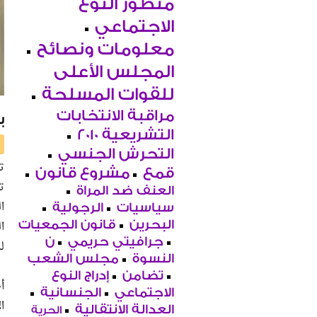
منظور النوع
الاجتماعي
معلومات ونصائح
المجلس الأعلى
للقوات المسلحة
مراقبة الانتخابات
ب
التشريعية 2010
التحرش الجنسي
ت
قمع
مشروع قانون
ت
العنف ضد المراة
ا
سياسيات
الرجولية
البحرين
قانون الجمعيات
جرافيتي حريمي
ن
ل
النسوة
مجلس الشعب
تضامن
إدراج النوع
أ
الاجتماعي
الجنسانية
ا
العدالة الانتقالية
الحرية