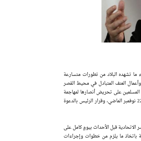
ء ما تشهده البلاد من تطورات متسارعة
وأعمال العنف المتبادل في محيط القصر
 المسلمين على تحريض أنصارها لمهاجمة
المعتصمين أمام القصر الرئاسي، والرافضين للإعلان الدستوري الصادر في 22 نوفمبر الماضي، وقرار الرئيس بالدعوة
 الاتحادية قبل الأحداث بيومٍ كامل على
نية باتخاذ ما يلزم من خطوات وإجراءات