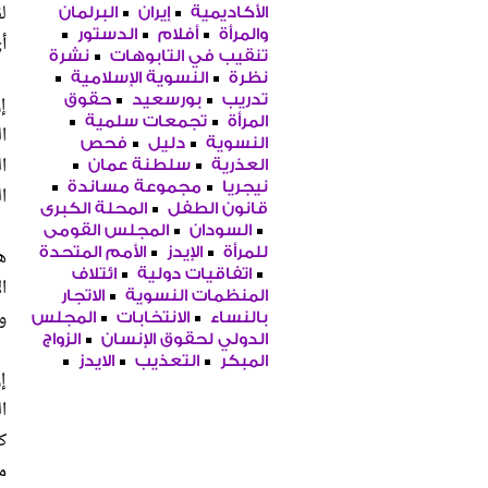
ل
الأكاديمية
إيران
البرلمان
والمرأة
أفلام
الدستور
أ
تنقيب في التابوهات
نشرة
نظرة
النسوية الإسلامية
إ
تدريب
بورسعيد
حقوق
المرأة
تجمعات سلمية
ا
النسوية
دليل
فحص
ا
العذرية
سلطنة عمان
نيجريا
مجموعة مساندة
ا
قانون الطفل
المحلة الكبرى
السودان
المجلس القومى
ه
للمرأة
الإيدز
الأمم المتحدة
اتفاقيات دولية
ائتلاف
ا
المنظمات النسوية
الاتجار
و
بالنساء
الانتخابات
المجلس
الدولي لحقوق الإنسان
الزواج
المبكر
التعذيب
الايدز
إ
ا
ك
م