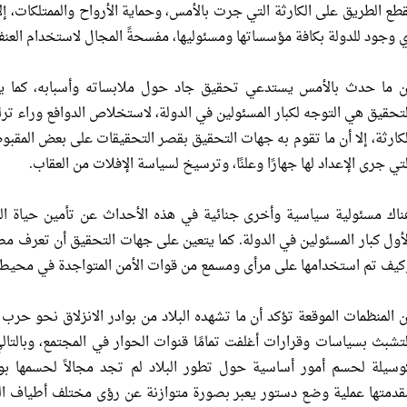
قطع الطريق على الكارثة التي جرت بالأمس، وحماية الأرواح والممتلكات، إلا 
ي وجود للدولة بكافة مؤسساتها ومسئوليها، مفسحةً المجال لاستخدام العن
ن ما حدث بالأمس يستدعي تحقيق جاد حول ملابساته وأسبابه، كما يتع
لتحقيق هي التوجه لكبار المسئولين في الدولة، لاستخلاص الدوافع وراء تر
لكارثة، إلا أن ما تقوم به جهات التحقيق بقصر التحقيقات على بعض المقبو
لتي جرى الإعداد لها جهارًا وعلنًا، وترسيخ لسياسة الإفلات من العقاب.
ناك مسئولية سياسية وأخرى جنائية في هذه الأحداث عن تأمين حياة المو
لأول كبار المسئولين في الدولة. كما يتعين على جهات التحقيق أن تعرف مص
كيف تم استخدامها على مرأى ومسمع من قوات الأمن المتواجدة في محيط 
ن المنظمات الموقعة تؤكد أن ما تشهده البلاد من بوادر الانزلاق نحو حرب أ
لتشبث بسياسات وقرارات أغلفت تمامًا قنوات الحوار في المجتمع، وبالتا
وسيلة لحسم أمور أساسية حول تطور البلاد لم تجد مجالاً لحسمها بو
قدمتها عملية وضع دستور يعبر بصورة متوازنة عن رؤى مختلف أطياف الم