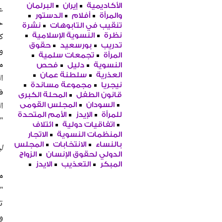
الأكاديمية
إيران
البرلمان
ع
والمرأة
أفلام
الدستور
ح
تنقيب في التابوهات
نشرة
ك
نظرة
النسوية الإسلامية
تدريب
بورسعيد
حقوق
و
المرأة
تجمعات سلمية
م
النسوية
دليل
فحص
العذرية
سلطنة عمان
ا
نيجريا
مجموعة مساندة
ف
قانون الطفل
المحلة الكبرى
ا
السودان
المجلس القومى
للمرأة
الإيدز
الأمم المتحدة
"
اتفاقيات دولية
ائتلاف
المنظمات النسوية
الاتجار
بالنساء
الانتخابات
المجلس
ل
الدولي لحقوق الإنسان
الزواج
المبكر
التعذيب
الايدز
م
"
ت
و