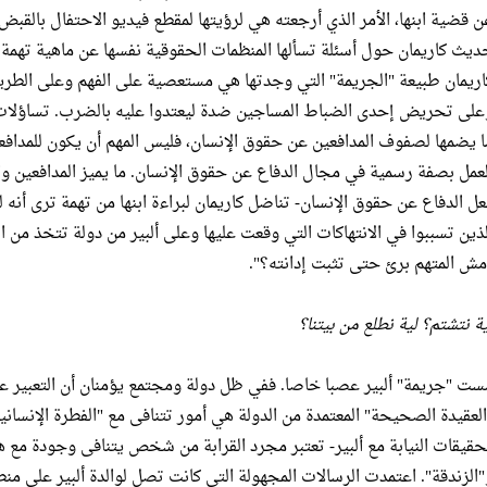
ن قضية ابنها، الأمر الذي أرجعته هي لرؤيتها لمقطع فيديو الاحتفال بالقبض ع
ديث كاريمان حول أسئلة تسألها المنظمات الحقوقية نفسها عن ماهية تهمة ا
اريمان طبيعة "الجريمة" التي وجدتها هي مستعصية على الفهم وعلى الطريقة 
على تحريض إحدى الضباط المساجين ضدة ليعتدوا عليه بالضرب. تساؤلات و
ا يضمها لصفوف المدافعين عن حقوق الإنسان، فليس المهم أن يكون للمداف
لعمل بصفة رسمية في مجال الدفاع عن حقوق الإنسان. ما يميز المدافعين وا
عل الدفاع عن حقوق الإنسان- تناضل كاريمان لبراءة ابنها من تهمة ترى أنه
لذين تسببوا في الانتهاكات التي وقعت عليها وعلى ألبير من دولة تتخذ من اب
مش المتهم برئ حتى تثبت إدانته؟".
ية نتشتم؟ لية نطلع من بيتنا؟
ست "جريمة" ألبير عصبا خاصا. ففي ظل دولة ومجتمع يؤمنان أن التعبير عن
العقيدة الصحيحة" المعتمدة من الدولة هي أمور تتنافى مع "الفطرة الإنسا
حقيقات النيابة مع ألبير- تعتبر مجرد القرابة من شخص يتنافى وجودة مع 
"الزندقة". اعتمدت الرسالات المجهولة التي كانت تصل لوالدة ألبير على منطق