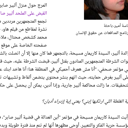
المرج حول منزل ألبير صابر
القبض على الملحد ألبير صاب
تجمع المتجمهرين مرددين 
سة أمير، باحثة
نشرة لمقاطع من فيلم هاو، 
نامج المدافعات عن حقوق الإنسان
محمد كشخص محتال، ملاحق
صفحته الخاصة على موقع ال
الدة ألبير، السيدة كاريمان مسيحة، بالتجمهر فما كان منها إلا أن اتصلت بال
وات الشرطة المتجمهرين المنادون بقتل ألبير، قبضت الشرطة عليه، حيث قال
ي مؤتمر صحفي، "أنا مش هعرف أحميكي في المنطقة هنا؛ أنا هاخد ابنك عش
لتحقيقات. ما زالت محاكمة ألبير جارية، وإذا أدين، يمكن أن يحصل على حكم بال
ة الغلطة اللي ارتكبها إبني؟ يعني إية إزدراء أديان؟
ؤسسة حرية الفكر والتعبير. أوحى مظهرها أنها لم تنم منذ فترة طويلة وبد