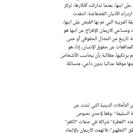
لى ابنها. بعدما تداركت أفكارها، تركز
زدراء الأديان الفضفاضة. انتقدت
المريبة التي تم بها القبض على ابنها،
مساعي كاريمان للإفراج عن ابنها هو
عة تاريخ من النضال الحقوقي أو حتى
لمدافعات عن حقوق الإنسان، إذا، هو
 لم يرتكبها، مطالبة بأن يحاسب الأشخاص
نها موقفا عدائيا بدون داعي، متسائلة
 التأملات الدينية التي تشت عن
نية السليمة" -وفقا لإحدى نصوص
هذه "الفطرة" شراكة في صفات "الكفر"
 "التطهير"، فاتهمت كاريمان بالإلحاد