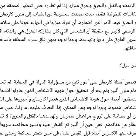
الزندقة وبالقتل والحرق وحرق منزلها إذا لم تغادره حتى تتطهر المنطقة من 
كالمات تليفونية فقط، حيث صعدت مجموعة من الشباب إلى منزل كاريمان ل
و الحرق فيه، الأمر الذي اضطرها أن تترك منزلها في النهاية خوفا على سلام
الرسمي لألبير مع حقيقة أن الشخص الذي كان يشاركه المنزل هي والدته، ا
لسهل الطرق على بابها وتهديدها وجها لوجه بدون قلق لتترك المنطقة بأسر
خافتها.
ين دول؟
تضمن أسئلة كاريمان على أمور تنبع من مسؤولية الدولة في الحماية. لم تحا
مام منزل ألبير ولم يتم أي تحقيق حول هوية الأشخاص الذين حاولوا اقتحام 
لتحقيق، أيضا، حول هوية الأشخاص الذين هددوا كاريمان وأجبروها على الفر
شخاص هددوها وجها لوجة ومن الممكن، إذا، التعرف عليهم. ما زلنا، حتى هذه 
ن أي مسائلة على ترويع مواطنان مصريان وتهديدهما بالقتل والحرق؟ لا ت
لنظر عن عقائدهم. ففي حين أن ألبير تم القبض علية وتسير محاكمته سريعا 
عرف عنها الكثيرين أصلا قبل القبض علية، في حين تتعثر محاكمة وجدي غنيم