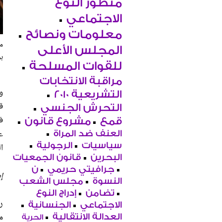
منظور النوع
الاجتماعي
معلومات ونصائح
ما
المجلس الأعلى
بر
للقوات المسلحة
مراقبة الانتخابات
و
التشريعية 2010
ق
التحرش الجنسي
ف
قمع
مشروع قانون
العنف ضد المراة
سياسيات
الرجولية
ا
البحرين
قانون الجمعيات
جرافيتي حريمي
ن
إي
النسوة
مجلس الشعب
تضامن
إدراج النوع
الاجتماعي
الجنسانية
م
العدالة الانتقالية
الحرية