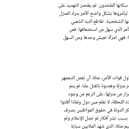
سكانها الملحدون. لم يقتصر التهديد على
يأمروها بشكل واضح الأمر بترك المنزل
تها الشخصية. تقاطع النبذ الشعبي
لأمر الذي سهل من استضعافها- فمن
ها- فهي امرأة تعيش وحدها ومن السهل
ول قوات الأمن، مثلا، أن تفض التجمهر
منزلة وهددوة بالقتل علنا. لم يتم
ار من منزلها، على الرغم من وجود
اللحظة، لا نعلم مين دول ولماذا أفلتوا
فكر الدولة في حقوق المواطنين بصرف
بسبب نشر أفكار لم تصل للإعلام ولم
 مثلا، الذي شهد الملايين سبابة