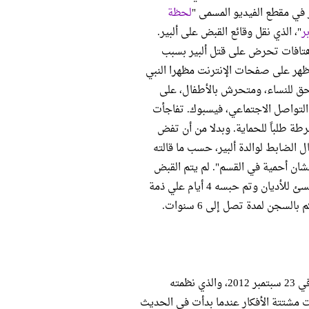
 في مقطع الفيديو المسمى "
لحظة
ر
"، الذي نقل وقائع القبض على ألبير.
هتافات تحرض على قتل ألبير بسبب
ظهر على صفحات الإنترنت مظهرا النبي
 للنساء، ومتحرش بالأطفال، على
تواصل الاجتماعي، فيسبوك. تفاجأت
شرطة طلباً للحماية. وبدلا من أن تفض
 الضابط لوالدة ألبير، حسب ما قالته
ان أحمية في القسم". لم يتم القبض
على ألبير بغرض حمايته، حيث اتهم بنشر محتوى يتضمن ألفاظ وتشبيهات تسئ للأديان وتم حبسه 4 أيام علي ذمة
سجن لمدة تصل إلى 6 سنوات.
رأيت السيدة كاريمان مسيحة في مؤتمر "أين العدالة في قضية ألبير صابر"، في 23 سبتمبر 2012، والذي نظمته
ت مشتتة الأفكار عندما بدأت في الحديث