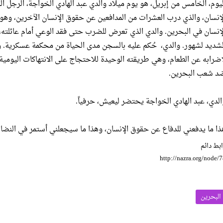
ليوم، الخامس من إبريل، هو يوم ميلاد والدي عبد الهادي الخواجة، الرجل
لإنسان، والذي درب العشرات من المدافعين عن حقوق الإنسان الآخرين، وهو
لإنسان في البحرين. والدي الذي تعرض للضرب حتى فقد الوعي أمام عائلته،
لشديد لشهور. والدي، حُكم عليه بالسجن مدى الحياة من محكمة عسكرية. و
إضرابه عن الطعام، وهي طريقته الوحيدة للاحتجاج على الانتهاكات اليومية
د شعب البحرين.
الدي، عبد الهادي الخواجة يحتضر ليعيش، حرفياً.
ذا ما يدفعني للدفاع عن حقوق الإنسان، وهذا ما سيجعلني أستمر في النضا
بط دائم
http://nazra.org/node/
البحرين