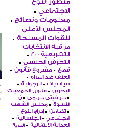
منظور النوع
الاجتماعي
معلومات ونصائح
المجلس الأعلى
للقوات المسلحة
مراقبة الانتخابات
التشريعية 2010
التحرش الجنسي
قمع
مشروع قانون
العنف ضد المراة
سياسيات
الرجولية
م
البحرين
قانون الجمعيات
نا
جرافيتي حريمي
ن
ا
النسوة
مجلس الشعب
ال
تضامن
إدراج النوع
الاجتماعي
الجنسانية
العدالة الانتقالية
الحرية