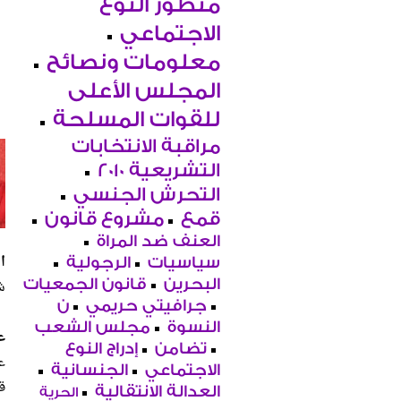
منظور النوع
الاجتماعي
معلومات ونصائح
المجلس الأعلى
للقوات المسلحة
مراقبة الانتخابات
التشريعية 2010
التحرش الجنسي
قمع
مشروع قانون
العنف ضد المراة
ا
سياسيات
الرجولية
ش
البحرين
قانون الجمعيات
جرافيتي حريمي
ن
النسوة
مجلس الشعب
ع
تضامن
إدراج النوع
ع
الاجتماعي
الجنسانية
ق
العدالة الانتقالية
الحرية