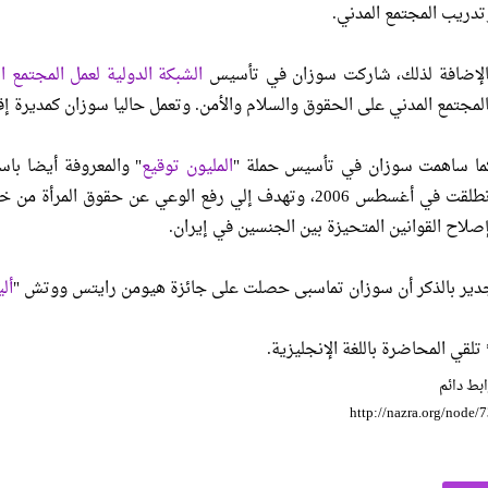
تدريب المجتمع المدني.
الإضافة لذلك، شاركت سوزان في تأسيس
الشبكة الدولية لعمل المجتمع ا
المجتمع المدني على الحقوق والسلام والأمن. وتعمل حاليا سوزان كمديرة إق
ما ساهمت سوزان في تأسيس حملة "
المليون توقيع
" والمعروفة أيضا باس
انطلقت في أغسطس 2006، وتهدف إلي رفع الوعي عن حقوق ا
إصلاح القوانين المتحيزة بين الجنسين في إيران.
دير بالذكر أن سوزان تماسبى حصلت على جائزة هيومن رايتس ووتش "
أل
 تلقي المحاضرة باللغة الإنجليزية.
بط دائم
http://nazra.org/node/