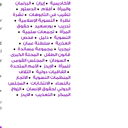
و
الأكاديمية
إيران
البرلمان
والمرأة
أفلام
الدستور
تنقيب في التابوهات
نشرة
ب
نظرة
النسوية الإسلامية
ب
تدريب
بورسعيد
حقوق
المرأة
تجمعات سلمية
النسوية
دليل
فحص
ك
العذرية
سلطنة عمان
نيجريا
مجموعة مساندة
قانون الطفل
المحلة الكبرى
ب
السودان
المجلس القومى
للمرأة
الإيدز
الأمم المتحدة
اتفاقيات دولية
ائتلاف
ج
المنظمات النسوية
الاتجار
بالنساء
الانتخابات
المجلس
الدولي لحقوق الإنسان
الزواج
*
المبكر
التعذيب
الايدز
را
73