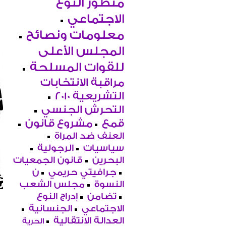
منظور النوع
الاجتماعي
معلومات ونصائح
المجلس الأعلى
للقوات المسلحة
مراقبة الانتخابات
التشريعية 2010
التحرش الجنسي
قمع
مشروع قانون
العنف ضد المراة
سياسيات
الرجولية
البحرين
قانون الجمعيات
جرافيتي حريمي
ن
النسوة
مجلس الشعب
تضامن
إدراج النوع
الاجتماعي
الجنسانية
العدالة الانتقالية
الحرية