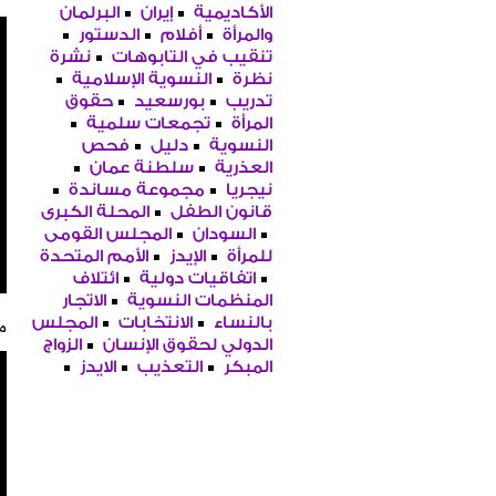
الأكاديمية
إيران
البرلمان
والمرأة
أفلام
الدستور
تنقيب في التابوهات
نشرة
نظرة
النسوية الإسلامية
تدريب
بورسعيد
حقوق
المرأة
تجمعات سلمية
النسوية
دليل
فحص
العذرية
سلطنة عمان
نيجريا
مجموعة مساندة
قانون الطفل
المحلة الكبرى
السودان
المجلس القومى
للمرأة
الإيدز
الأمم المتحدة
اتفاقيات دولية
ائتلاف
المنظمات النسوية
الاتجار
من
بالنساء
الانتخابات
المجلس
الدولي لحقوق الإنسان
الزواج
المبكر
التعذيب
الايدز