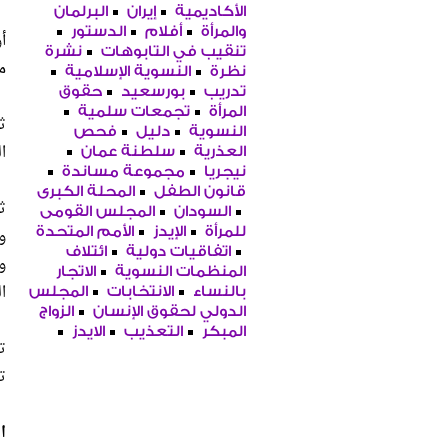
الأكاديمية
إيران
البرلمان
والمرأة
أفلام
الدستور
أ
تنقيب في التابوهات
نشرة
م
نظرة
النسوية الإسلامية
تدريب
بورسعيد
حقوق
المرأة
تجمعات سلمية
ث
النسوية
دليل
فحص
ا
العذرية
سلطنة عمان
نيجريا
مجموعة مساندة
قانون الطفل
المحلة الكبرى
ث
السودان
المجلس القومى
و
للمرأة
الإيدز
الأمم المتحدة
اتفاقيات دولية
ائتلاف
و
المنظمات النسوية
الاتجار
ال
بالنساء
الانتخابات
المجلس
الدولي لحقوق الإنسان
الزواج
المبكر
التعذيب
الايدز
ت
ت
ا