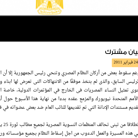
يان مشترك
24 فبراير 2011
غم سقوط بعض من أركان النظام المصري وتنحي رئيس الجمهورية إلا أن الم
لرئيس السابق، والذى لم بتخذ موقفًا من الانتهاكات التى تعرض لها ابناء 
نوى تمثيل النساء المصريات فى الخارج في المؤتمرات الدولية، خاصة ال
الأمم المتحدة نيويورك والمزمع عقده بدءا من نهاية هذا الأسبوع حول أو
قديم مستندات الإدانة التي تم تقديمها للنائب العام ضد بعض عضواته في قض
ي هذه المسيرة والعمل الدءوب من اجل إسقاط النظام بجميع مؤسساته ورموز